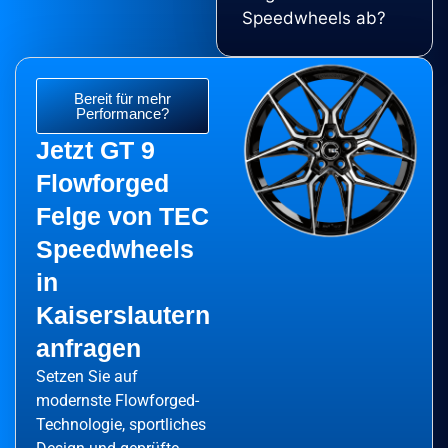
Speedwheels ab?
Bereit für mehr
Performance?
Jetzt GT 9
Flowforged
Felge von TEC
Speedwheels
in
Kaiserslautern
anfragen
Setzen Sie auf
modernste Flowforged-
Technologie, sportliches