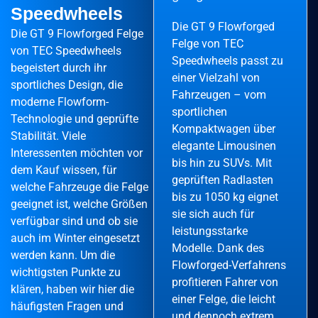
Speedwheels
Die GT 9 Flowforged
Die GT 9 Flowforged Felge
Felge von TEC
von TEC Speedwheels
Speedwheels passt zu
begeistert durch ihr
einer Vielzahl von
sportliches Design, die
Fahrzeugen – vom
moderne Flowform-
sportlichen
Technologie und geprüfte
Kompaktwagen über
Stabilität. Viele
elegante Limousinen
Interessenten möchten vor
bis hin zu SUVs. Mit
dem Kauf wissen, für
geprüften Radlasten
welche Fahrzeuge die Felge
bis zu 1050 kg eignet
geeignet ist, welche Größen
sie sich auch für
verfügbar sind und ob sie
leistungsstarke
auch im Winter eingesetzt
Modelle. Dank des
werden kann. Um die
Flowforged-Verfahrens
wichtigsten Punkte zu
profitieren Fahrer von
klären, haben wir hier die
einer Felge, die leicht
häufigsten Fragen und
und dennoch extrem