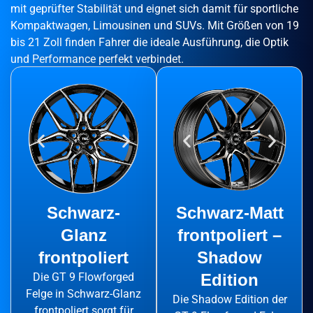
mit geprüfter Stabilität und eignet sich damit für sportliche
Kompaktwagen, Limousinen und SUVs. Mit Größen von 19
bis 21 Zoll finden Fahrer die ideale Ausführung, die Optik
und Performance perfekt verbindet.
Schwarz-
Schwarz-Matt
Glanz
frontpoliert –
frontpoliert
Shadow
Die GT 9 Flowforged
Edition
Felge in Schwarz-Glanz
Die Shadow Edition der
frontpoliert sorgt für