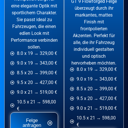
GT 9 Flowforged Felge
eine elegante Optik mit
überzeugt durch ihr
sportlichem Charakter.
markantes, mattes
Sie passt ideal zu
Finish mit
Fahrzeugen, die einen
frontpolierten
edlen Look mit
Akzenten. Perfekt für
Performance verbinden
alle, die ihr Fahrzeug
sollen.
individuell gestalten
8.0 x 19 → 329,00 €
und optisch
hervorheben möchten.
9.0 x 19 → 343,00 €
8.0 x 19 → 329,00 €
8.5 x 20 → 399,00 €
9.0 x 19 → 343,00 €
9.5 x 20 → 427,00 €
8.5 x 20 → 399,00 €
9.0 x 21 → 519,00 €
9.5 x 20 → 427,00 €
10.5 x 21 → 598,00
9.0 x 21 → 519,00 €
€
10.5 x 21 → 598,00
Felge
€
anfragen