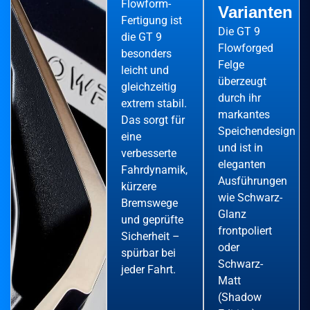
Flowform-
Varianten
Fertigung ist
Die GT 9
die GT 9
Flowforged
besonders
Felge
leicht und
überzeugt
gleichzeitig
durch ihr
extrem stabil.
markantes
Das sorgt für
Speichendesign
eine
und ist in
verbesserte
eleganten
Fahrdynamik,
Ausführungen
kürzere
wie Schwarz-
Bremswege
Glanz
und geprüfte
frontpoliert
Sicherheit –
oder
spürbar bei
Schwarz-
jeder Fahrt.
Matt
(Shadow