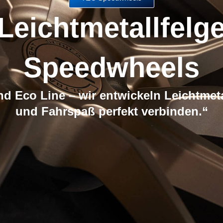
Leichtmetallfel
Speedwheels
 Eco Line – wir entwickeln Leichtmeta
und Fahrspaß perfekt verbinden.“