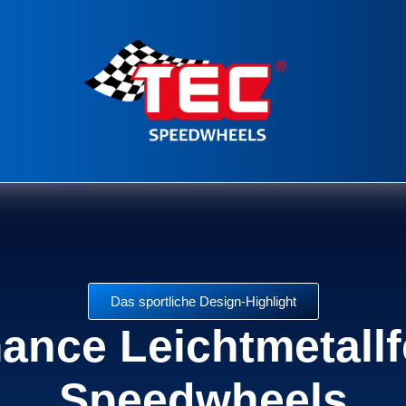
Das sportliche Design-Highlight
ance Leichtmetall
Speedwheels